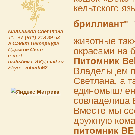
кельтского яз
бриллиант"
Малышева Светлана
Tel.
+7 (911) 213 39 63
животные так
г.Санкт-Петербург
окрасами на 
Царское Село
e-mail:
Питомник Be
malisheva_SV@mail.ru
Skype:
infanta62
Владельцем п
Светлана, а т
единомышленн
совладелица 
Вместе мы со
дружную кома
питомник B