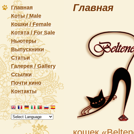
Главная
Главная
Коты / Male
Кошки / Female
Котята / For Sale
Ньютеры
Выпускники
Статьи
Галерея / Gallery
Ссылки
Почти кино
Контакты
кошек «Belten