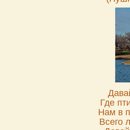
Дава
Где пт
Нам в п
Всего 