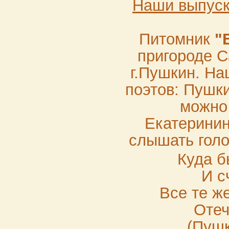
Наши выпуск
Питомник
"
пригороде С
г.Пушкин. На
поэтов: Пушк
можно
Екатеринин
слышать голос
Куда б
И с
Все те ж
Отеч
(Пушк