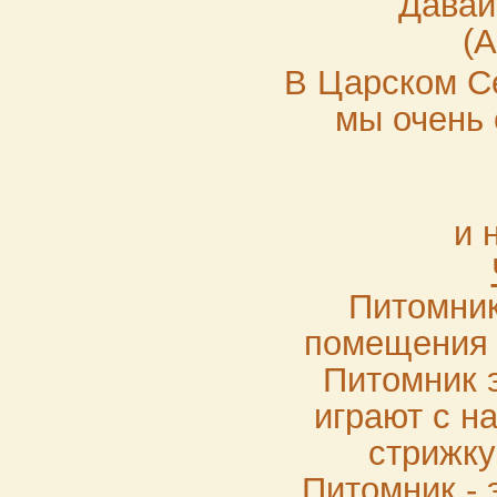
Давай
(А
В Царском С
мы очень 
и 
Питомник
помещения с
Питомник э
играют с н
стрижку
Питомник - 