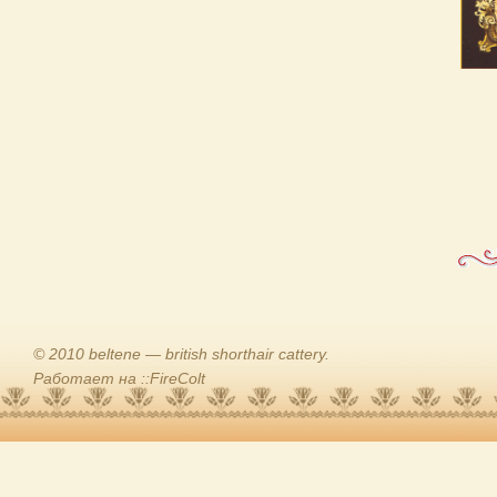
© 2010 beltene — british shorthair cattery.
Работает на ::FireColt