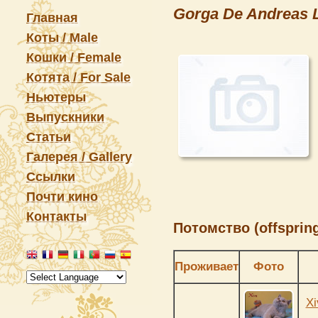
Gorga De Andreas
Главная
Коты / Male
Кошки / Female
Котята / For Sale
Ньютеры
Выпускники
Статьи
Галерея / Gallery
Ссылки
Почти кино
Контакты
Потомство (offspring
Проживает
Фото
Xi