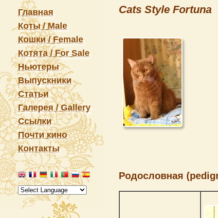
Cats Style Fortuna
Главная
Коты / Male
Кошки / Female
Котята / For Sale
Ньютеры
Выпускники
Статьи
Галерея / Gallery
Ссылки
Почти кино
Контакты
Родословная (pedigr