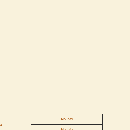
No info
o
No info