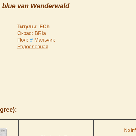
 blue van Wenderwald
Титулы: ECh
Окрас: BRIa
Пол:
Мальчик
Родословная
gree):
No inf