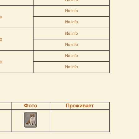
No info
o
No info
No info
o
No info
No info
o
No info
Фото
Проживает