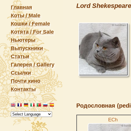
Lord Shekespeare
Главная
Коты / Male
Кошки / Female
Котята / For Sale
Ньютеры
Выпускники
Статьи
Галерея / Gallery
Ссылки
Почти кино
Контакты
Родословная (pedi
ECh