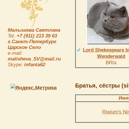
Малышева Светлана
Tel.
+7 (911) 213 39 63
г.Санкт-Петербург
Царское Село
Lord Shekespeare b
e-mail:
Wenderwald
malisheva_SV@mail.ru
BRIa
Skype:
infanta62
Братья, сёстры (si
Имя
Riwium's Ni