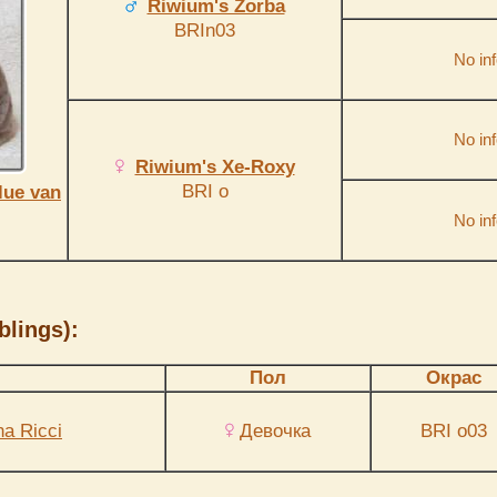
Riwium's Zorba
BRIn03
No inf
No inf
Riwium's Xe-Roxy
BRI o
lue van
No inf
blings):
Пол
Окрас
na Ricci
Девочка
BRI o03