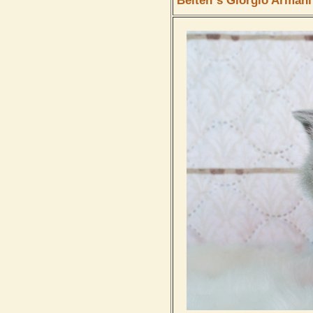
Belten`s Giorgio Armani