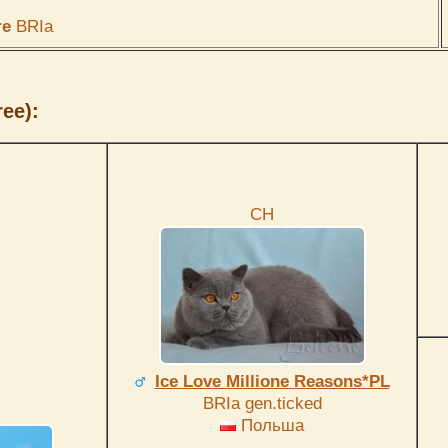
re
BRIa
ee):
СН
Ice Love Millione Reasons*PL
BRIa gen.ticked
Польша