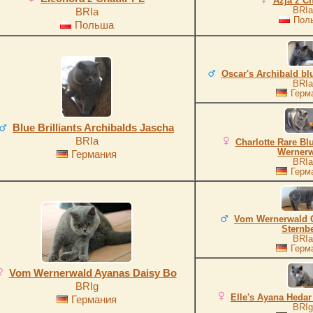
Azja z C
BRIa
BRIa
Пол
Польша
Oscar's Archibald b
BRIa
Герм
Blue Brilliants Archibalds Jascha
BRIa
Charlotte Rare B
Werner
Германия
BRIa
Герм
Vom Wernerwald O
Sternb
BRIa
Герм
Vom Wernerwald Ayanas Daisy Bo
BRIg
Elle's Ayana Heda
Германия
BRIg