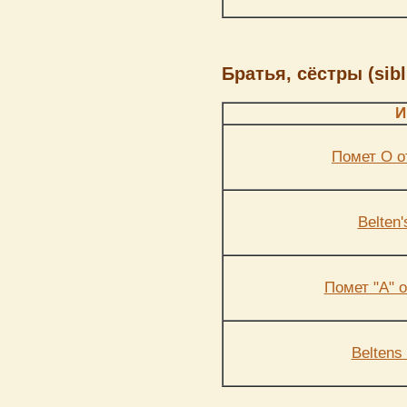
Братья, сёстры (sibl
И
Помет О о
Belten'
Помет "А" о
Beltens