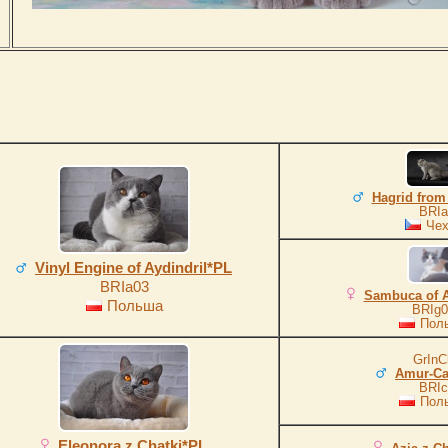
Hagrid from
BRIa
Чех
Vinyl Engine of Aydindril*PL
BRIa03
Sambuca of A
Польша
BRIg0
Пол
GrInC
Amur-Ca
BRIc
Пол
Eleonora z Chatki*PL