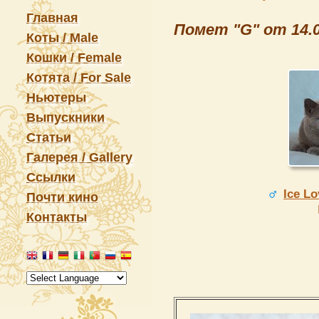
Главная
Помет "G" от 14.0
Коты / Male
Кошки / Female
Котята / For Sale
Ньютеры
Выпускники
Статьи
Галерея / Gallery
Ссылки
Ice L
Почти кино
Контакты