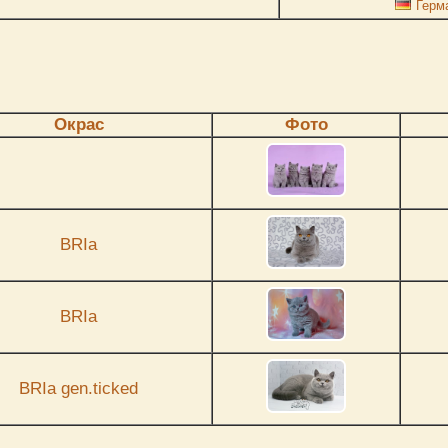
Герм
Окрас
Фото
BRIa
BRIa
BRIa gen.ticked