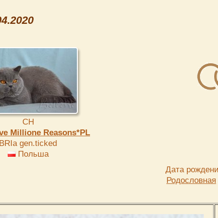
4.2020
СН
ove Millione Reasons*PL
BRIa gen.ticked
Польша
Дата рождения
Родословная