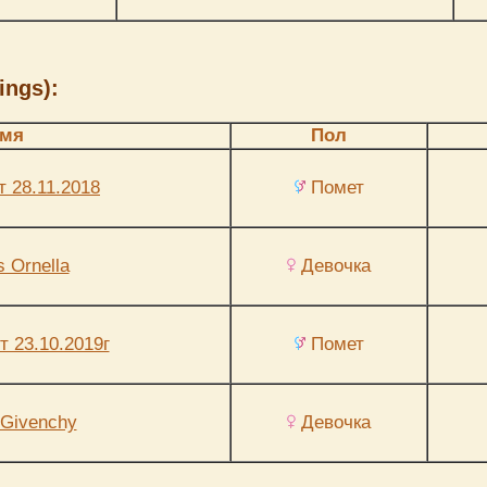
ings):
мя
Пол
т 28.11.2018
Помет
s Ornella
Девочка
т 23.10.2019г
Помет
 Givenchy
Девочка