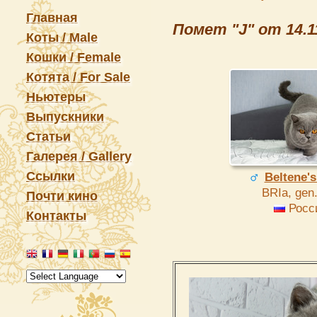
Главная
Помет "J" от 14.1
Коты / Male
Кошки / Female
Котята / For Sale
Ньютеры
Выпускники
Статьи
Галерея / Gallery
Ссылки
Beltene's
BRIa, gen.
Почти кино
Росс
Контакты