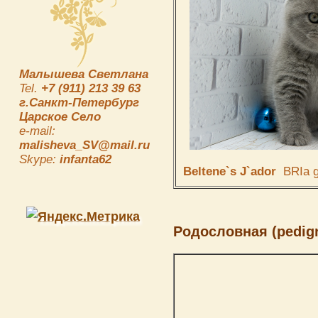
Малышева Светлана
Tel.
+7 (911) 213 39 63
г.Санкт-Петербург
Царское Село
e-mail:
malisheva_SV@mail.ru
Skype:
infanta62
Beltene`s J`ador
BRIa g
Родословная (pedigr