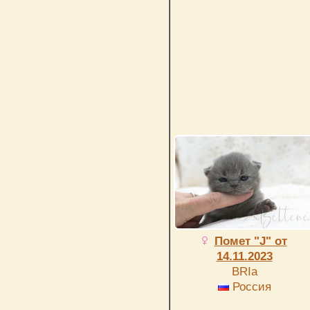
Помет "J" от
14.11.2023
BRIa
Россия