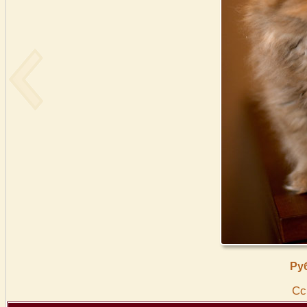
Ру
Cс