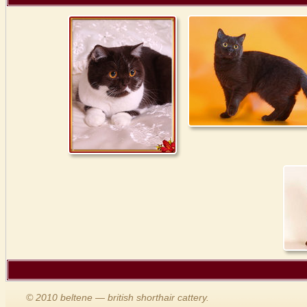
© 2010 beltene — british shorthair cattery.