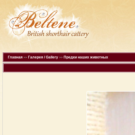
Главная
Галерея / Gallery
Предки наших животных
>>
>>