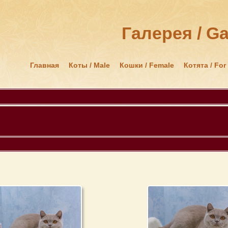
Галерея / Ga
Главная
Коты / Male
Кошки / Female
Котята / For