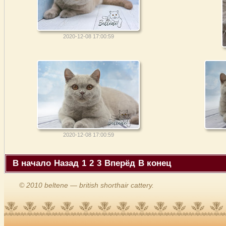
2020-12-08 17:00:59
2020-12-08 17:00:59
В начало
Назад
1
2
3
Вперёд
В конец
© 2010 beltene — british shorthair cattery.